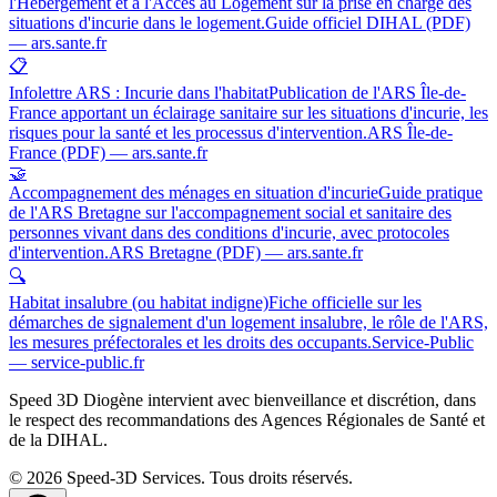
l'Hébergement et à l'Accès au Logement sur la prise en charge des
situations d'incurie dans le logement.
Guide officiel DIHAL (PDF)
— ars.sante.fr
📋
Infolettre ARS : Incurie dans l'habitat
Publication de l'ARS Île-de-
France apportant un éclairage sanitaire sur les situations d'incurie, les
risques pour la santé et les processus d'intervention.
ARS Île-de-
France (PDF) — ars.sante.fr
🤝
Accompagnement des ménages en situation d'incurie
Guide pratique
de l'ARS Bretagne sur l'accompagnement social et sanitaire des
personnes vivant dans des conditions d'incurie, avec protocoles
d'intervention.
ARS Bretagne (PDF) — ars.sante.fr
🔍
Habitat insalubre (ou habitat indigne)
Fiche officielle sur les
démarches de signalement d'un logement insalubre, le rôle de l'ARS,
les mesures préfectorales et les droits des occupants.
Service-Public
— service-public.fr
Speed 3D Diogène intervient avec bienveillance et discrétion, dans
le respect des recommandations des Agences Régionales de Santé et
de la DIHAL.
© 2026 Speed-3D Services. Tous droits réservés.