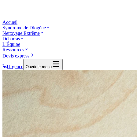
Accueil
Syndrome de Diogène
Nettoyage Extrême
Débarras
L'Équipe
Ressources
Devis express
Urgence
Ouvrir le menu