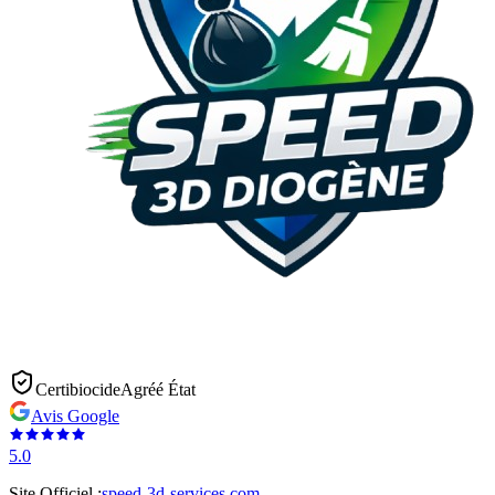
Certibiocide
Agréé État
Avis Google
5.0
Site Officiel :
speed-3d-services.com