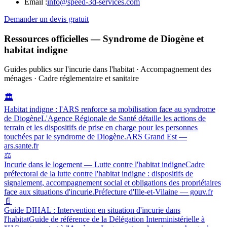
Email :
info@speed-3d-services.com
Demander un devis gratuit
Ressources officielles — Syndrome de Diogène et
habitat indigne
Guides publics sur l'incurie dans l'habitat · Accompagnement des
ménages · Cadre réglementaire et sanitaire
🏛️
Habitat indigne : l'ARS renforce sa mobilisation face au syndrome
de Diogène
L'Agence Régionale de Santé détaille les actions de
terrain et les dispositifs de prise en charge pour les personnes
touchées par le syndrome de Diogène.
ARS Grand Est —
ars.sante.fr
⚖️
Incurie dans le logement — Lutte contre l'habitat indigne
Cadre
préfectoral de la lutte contre l'habitat indigne : dispositifs de
signalement, accompagnement social et obligations des propriétaires
face aux situations d'incurie.
Préfecture d'Ille-et-Vilaine — gouv.fr
📄
Guide DIHAL : Intervention en situation d'incurie dans
l'habitat
Guide de référence de la Délégation Interministérielle à