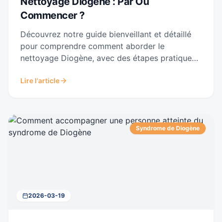
Nettoyage Diogène : Par Où
Commencer ?
Découvrez notre guide bienveillant et détaillé
pour comprendre comment aborder le
nettoyage Diogène, avec des étapes pratiques,
des conseils humains, et des ressources pour
Lire l'article
vous accompagner dans cette tâche sensible.
Syndrome de Diogène
2026-03-19