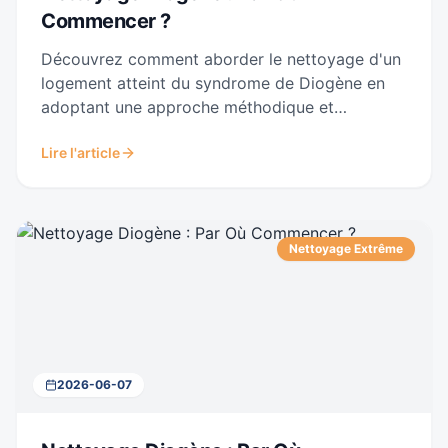
Commencer ?
Découvrez comment aborder le nettoyage d'un
logement atteint du syndrome de Diogène en
adoptant une approche méthodique et
bienveillante. Des étapes précises pour
Lire l'article
transformer un espace insalubre en un lieu de
vie sain, en tenant compte des aspects
psychologiques et pratiques.
Nettoyage Extrême
2026-06-07