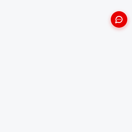
Approche Humaine
Certifiés par l'État
Sans jugement et discrète
Agréments Certibiocide &
DASRI