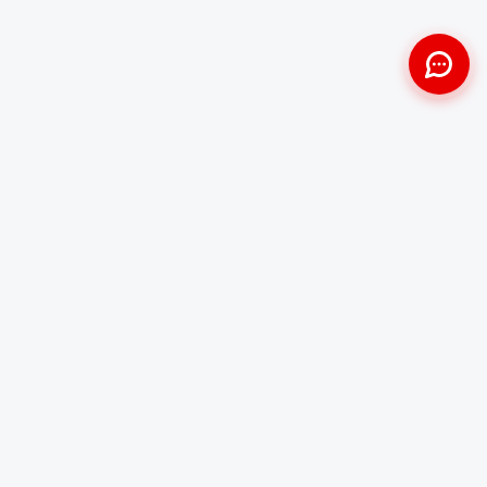
Approche Humaine
Certifiés par l'État
Sans jugement et discrète
Agréments Certibiocide &
DASRI